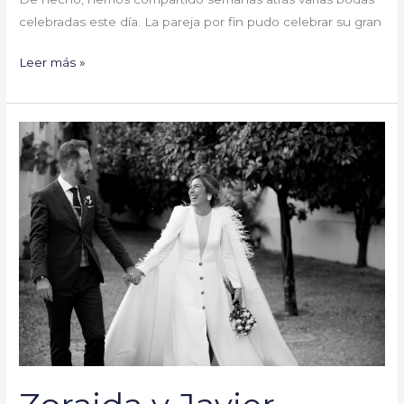
celebradas este día. La pareja por fin pudo celebrar su gran
Leer más »
Zoraida
y
Javier
#YaSeHanCasado