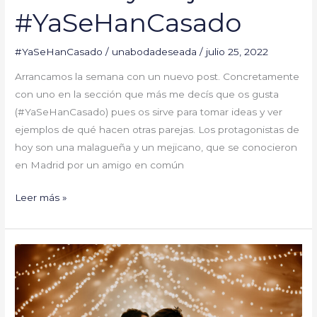
#YaSeHanCasado
#YaSeHanCasado
/
unabodadeseada
/
julio 25, 2022
Arrancamos la semana con un nuevo post. Concretamente
con uno en la sección que más me decís que os gusta
(#YaSeHanCasado) pues os sirve para tomar ideas y ver
ejemplos de qué hacen otras parejas. Los protagonistas de
hoy son una malagueña y un mejicano, que se conocieron
en Madrid por un amigo en común
Leer más »
María
y
Orlando
#YaSeHanCasado