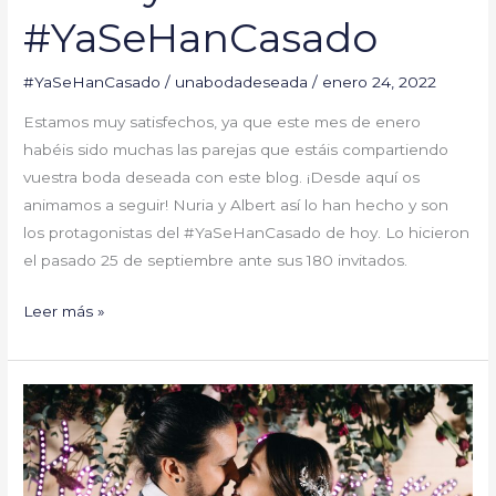
#YaSeHanCasado
#YaSeHanCasado
/
unabodadeseada
/
enero 24, 2022
Estamos muy satisfechos, ya que este mes de enero
habéis sido muchas las parejas que estáis compartiendo
vuestra boda deseada con este blog. ¡Desde aquí os
animamos a seguir! Nuria y Albert así lo han hecho y son
los protagonistas del #YaSeHanCasado de hoy. Lo hicieron
el pasado 25 de septiembre ante sus 180 invitados.
Leer más »
Beatriz
y
Daniel
#YaSeHanCasado