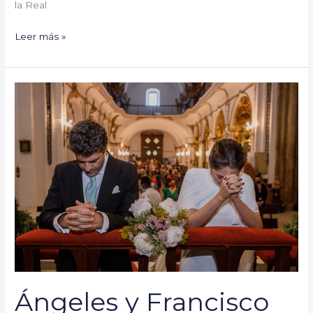
la Real
Leer más »
Ángeles
y
Francisco
#YaSeHanCasado
Ángeles y Francisco