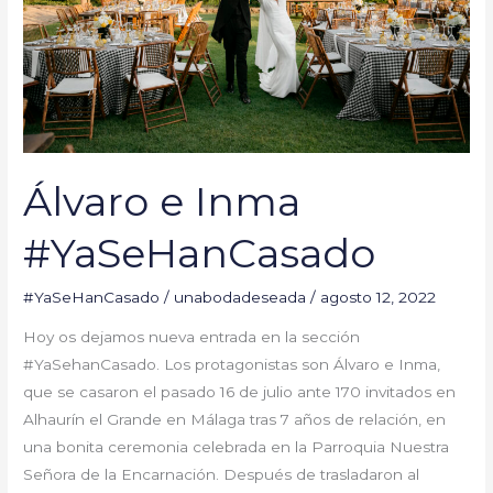
Álvaro e Inma
#YaSeHanCasado
#YaSeHanCasado
/
unabodadeseada
/
agosto 12, 2022
Hoy os dejamos nueva entrada en la sección
#YaSehanCasado. Los protagonistas son Álvaro e Inma,
que se casaron el pasado 16 de julio ante 170 invitados en
Alhaurín el Grande en Málaga tras 7 años de relación, en
una bonita ceremonia celebrada en la Parroquia Nuestra
Señora de la Encarnación. Después de trasladaron al