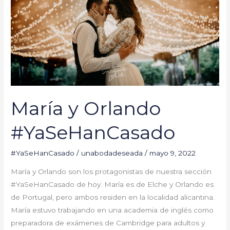
María y Orlando
#YaSeHanCasado
#YaSeHanCasado
/
unabodadeseada
/
mayo 9, 2022
María y Orlando son los protagonistas de nuestra sección
#YaSeHanCasado de hoy. María es de Elche y Orlando es
de Portugal, pero ambos residen en la localidad alicantina.
María estuvo trabajando en una academia de inglés como
preparadora de exámenes de Cambridge para adultos y