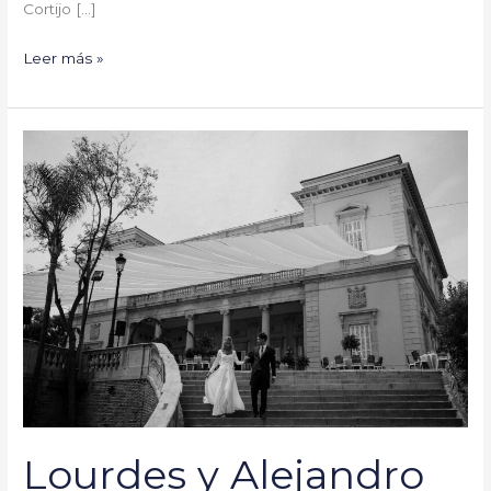
Cortijo […]
Leer más »
Lourdes
y
Alejandro
#YaSeHanCasado
Lourdes y Alejandro