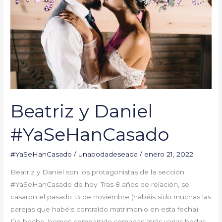
Beatriz y Daniel
#YaSeHanCasado
#YaSeHanCasado
/
unabodadeseada
/
enero 21, 2022
Beatriz y Daniel son los protagonistas de la sección
#YaSeHanCasado de hoy. Tras 8 años de relación, se
casaron el pasado 13 de noviembre (habéis sido muchas las
parejas que habéis contraído matrimonio en esta fecha).
De hecho, hemos compartido semanas atrás varias bodas