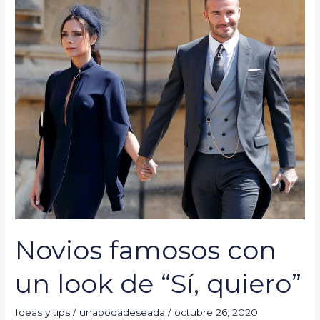
famosos
con
un
look
de
“Sí,
quiero”
Novios famosos con
un look de “Sí, quiero”
Ideas y tips
/
unabodadeseada
/
octubre 26, 2020