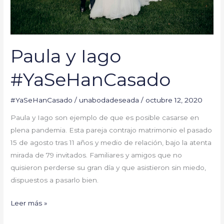
Paula y Iago
#YaSeHanCasado
#YaSeHanCasado
/
unabodadeseada
/
octubre 12, 2020
Paula y Iago son ejemplo de que es posible casarse en
plena pandemia. Esta pareja contrajo matrimonio el pasado
15 de agosto tras 11 años y medio de relación, bajo la atenta
mirada de 79 invitados. Familiares y amigos que no
quisieron perderse su gran día y que asistieron sin miedo,
dispuestos a pasarlo bien.
Leer más »