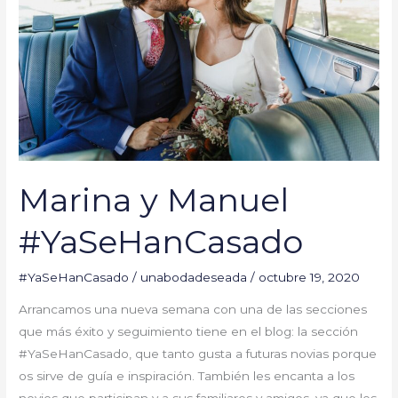
Marina y Manuel
#YaSeHanCasado
#YaSeHanCasado
/
unabodadeseada
/
octubre 19, 2020
Arrancamos una nueva semana con una de las secciones
que más éxito y seguimiento tiene en el blog: la sección
#YaSeHanCasado, que tanto gusta a futuras novias porque
os sirve de guía e inspiración. También les encanta a los
novios que participan y a sus familiares y amigos, ya que les