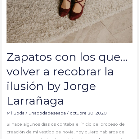
a
recobrar
la
ilusión
by
Jorge
Larrañaga
Zapatos con los que…
volver a recobrar la
ilusión by Jorge
Larrañaga
Mi Boda
/
unabodadeseada
/
octubre 30, 2020
Si hace algunos días os contaba el inicio del proceso de
creación de mi vestido de novia, hoy quiero hablaros de