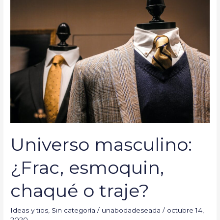
masculino:
¿Frac,
esmoquin,
chaqué
o
traje?
Universo masculino:
¿Frac, esmoquin,
chaqué o traje?
Ideas y tips
,
Sin categoría
/
unabodadeseada
/
octubre 14,
2020