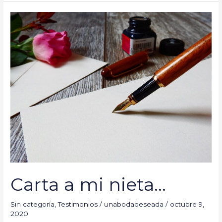
Carta
a
mi
nieta…
Carta a mi nieta…
Sin categoría
,
Testimonios
/
unabodadeseada
/
octubre 9,
2020