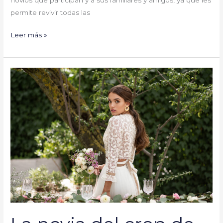
permite revivir todas las
Leer más »
La
novia
del
crop
de
encaje
y
detalles
beige
by
Sara
Varas