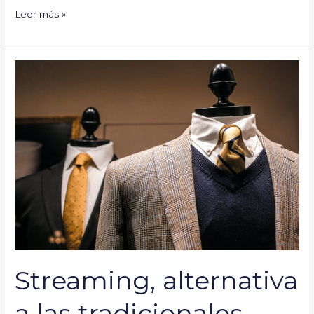
Leer más »
Streaming,
alternativa
a
las
tradicionales
ferias
de
bodas
Streaming, alternativa
a las tradicionales