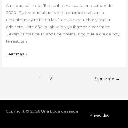
A mi querida nieta, Te escribo esta carta en octubre de
2020. Quiero que acudas a ella cuando estés triste,
desanimada y te falten las fuerzas para luchar y seguir
adelante. Este año, tu abuelo y yo íbamos a casarnos.
Llevamos más de 14 años de novios, algo que a día de hoy,
te resultará
Leer más »
1
2
Siguiente
→
Copyright © 2026
Una boda deseada
Privacidad