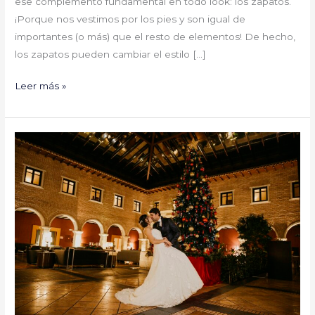
ese complemento fundamental en todo look: los zapatos.
¡Porque nos vestimos por los pies y son igual de
importantes (o más) que el resto de elementos! De hecho,
los zapatos pueden cambiar el estilo […]
Leer más »
Bárbara
y
Daniel
#YaSeHanCasado