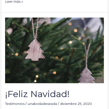
Leer más »
¡Feliz
Navidad!
¡Feliz Navidad!
Testimonios
/
unabodadeseada
/
diciembre 25, 2020