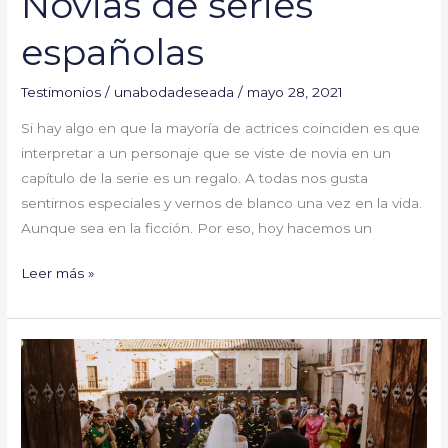
Novias de series
españolas
Testimonios
/
unabodadeseada
/
mayo 28, 2021
Si hay algo en que la mayoría de actrices coinciden es que
interpretar a un personaje que se viste de novia en un
capítulo de la serie es un regalo. A todas nos gusta
sentirnos especiales y vernos de blanco una vez en la vida.
Aunque sea en la ficción. Por eso, hoy hacemos un
Leer más »
Reflexión
sobre
este
primer