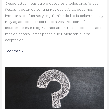
Desde estas líneas quiero desearos a todos unas felices
fiestas. A pesar de ser una Navidad atípica, debemos
intentar sacar fuerzas y seguir mirando hacia delante. Estoy
muy agradecida por contar con vosotros como fieles
lectores de este blog. Cuando abrí este espacio el pasado
mes de agosto, jamás pensé que tuviera tan buena
aceptación,
Leer más »
10
preguntas-
respuestas
sobre
las
#BodasDelCovid