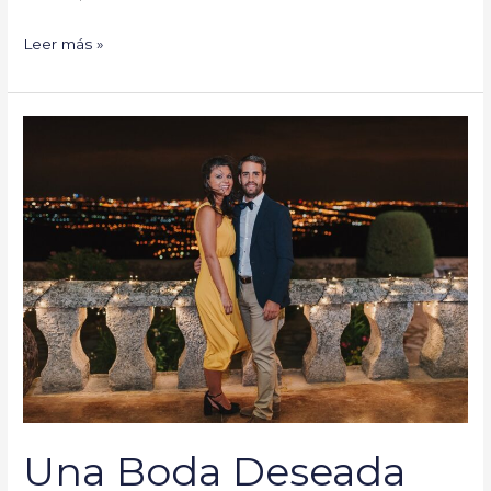
Leer más »
Una
Boda
Deseada
en
Telemadrid
y
ABC
Una Boda Deseada