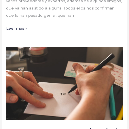
varios proveedores y expertos, además de algunos amigos,
que ya han asistido a alguna. Todos ellos nos confirman
que lo han pasado genial, que han
Leer más »
Carta
a
otra
novia
del
Covid