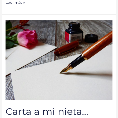
Leer más »
Carta
a
mi
nieta…
Carta a mi nieta…