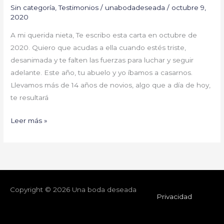
Sin categoría
,
Testimonios
/
unabodadeseada
/
octubre 9,
2020
A mi querida nieta, Te escribo esta carta en octubre de
2020. Quiero que acudas a ella cuando estés triste,
desanimada y te falten las fuerzas para luchar y seguir
adelante. Este año, tu abuelo y yo íbamos a casarnos.
Llevamos más de 14 años de novios, algo que a día de hoy,
te resultará
Leer más »
Copyright © 2026
Una boda deseada
Privacidad