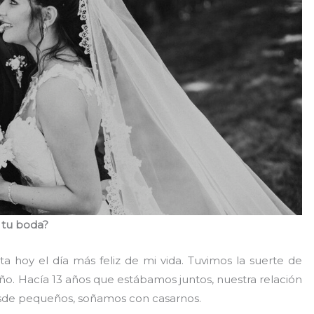
 tu boda?
a hoy el día más feliz de mi vida. Tuvimos la suerte de
o. Hacía 13 años que estábamos juntos, nuestra relación
sde pequeños, soñamos con casarnos.