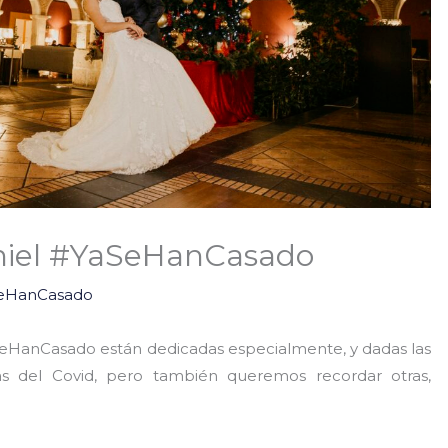
niel #YaSeHanCasado
eHanCasado
aSeHanCasado están dedicadas especialmente, y dadas las
das del Covid, pero también queremos recordar otras,