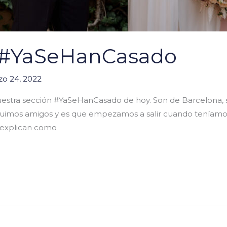
l #YaSeHanCasado
o 24, 2022
nuestra sección #YaSeHanCasado de hoy. Son de Barcelona,
fuimos amigos y es que empezamos a salir cuando teníamo
 explican como