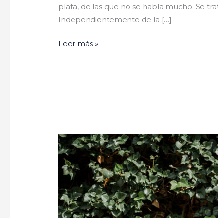
plata, de las que no se habla mucho. Se 
Independientemente de la […]
Leer más »
Lorena
y
Daniel
#YaSeHanCasado