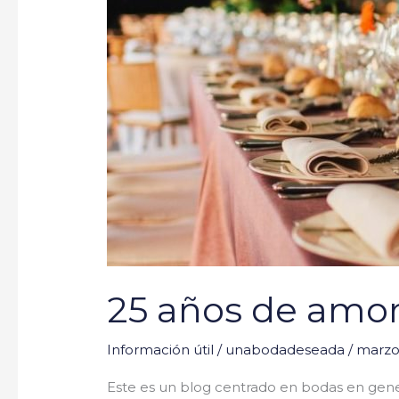
de
amor
25 años de amo
Información útil
/
unabodadeseada
/
marzo
Este es un blog centrado en bodas en gener