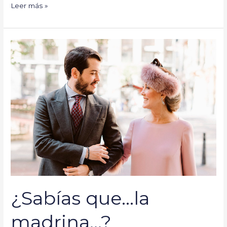
Leer más »
¿Sabías
que…
la
madrina…?
¿Sabías que…la
madrina…?