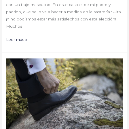
con un traje masculino. En este caso el de mi padre y
padrino, que se lo va a hacer a medida en la sastrería Suits.
¡Y no podíamos estar más satisfechos con esta elección!
Muchos
Leer más »
Zapatos
a
medida
para
seguir
caminando
juntos
este
2021
by