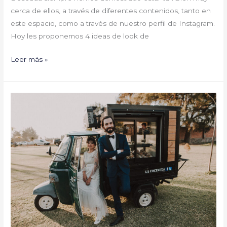
cerca de ellos, a través de diferentes contenidos, tanto en
este espacio, como a través de nuestro perfil de Instagram.
Hoy les proponemos 4 ideas de look de
Leer más »
Ideas
para
marcar
la
diferencia
en
tu
#BodaDeseada