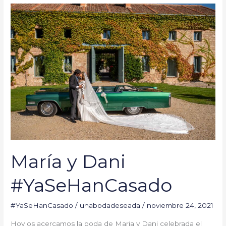
María
y
Dani
#YaSeHanCasado
María y Dani
#YaSeHanCasado
#YaSeHanCasado
/
unabodadeseada
/
noviembre 24, 2021
Hoy os acercamos la boda de Maria y Dani celebrada el