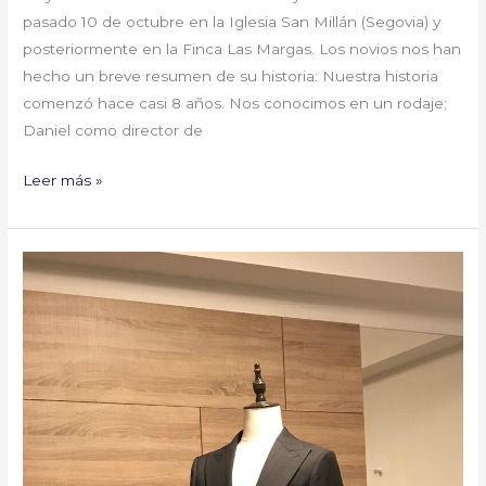
pasado 10 de octubre en la Iglesia San Millán (Segovia) y
posteriormente en la Finca Las Margas. Los novios nos han
hecho un breve resumen de su historia: Nuestra historia
comenzó hace casi 8 años. Nos conocimos en un rodaje;
Daniel como director de
Leer más »
La
sastrería
Suits
está
a
tu
lado
esta
nueva