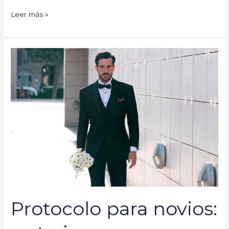
Leer más »
Protocolo
para
novios:
su
traje
Protocolo para novios: