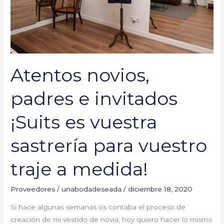
vuestra
sastrería
para
vuestro
traje
Atentos novios,
a
medida!
padres e invitados
¡Suits es vuestra
sastrería para vuestro
traje a medida!
Proveedores
/
unabodadeseada
/
diciembre 18, 2020
Si hace algunas semanas os contaba el proceso de
creación de mi vestido de novia, hoy quiero hacer lo mismo