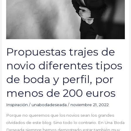
tipos
de
boda
y
perfil,
por
menos
Propuestas trajes de
de
200
novio diferentes tipos
euros
de boda y perfil, por
menos de 200 euros
Inspiración
/
unabodadeseada
/
noviembre 21, 2022
Porque no queremos que los novios sean los grandes
olvidados de este blog. Sino todo lo contrario. En Una Boda
Deseada siempre hemos demostrado estar también muy