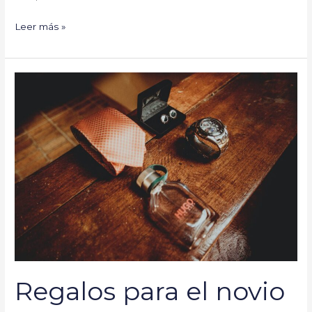
Leer más »
Regalos
para
el
novio
Regalos para el novio