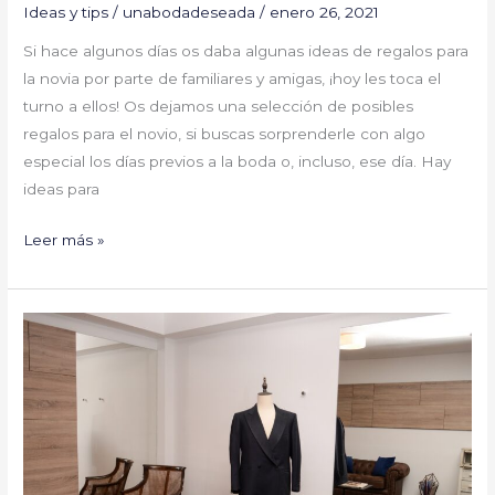
Ideas y tips
/
unabodadeseada
/
enero 26, 2021
Si hace algunos días os daba algunas ideas de regalos para
la novia por parte de familiares y amigas, ¡hoy les toca el
turno a ellos! Os dejamos una selección de posibles
regalos para el novio, si buscas sorprenderle con algo
especial los días previos a la boda o, incluso, ese día. Hay
ideas para
Leer más »
Atentos
novios,
padres
e
invitados
¡Suits
es