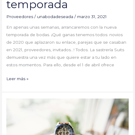
temporada
Proveedores
/
unabodadeseada
/
marzo 31, 2021
En apenas unas semanas, arrancaremos con la nueva
temporada de bodas. ¡Qué ganas tenemos todos: novios
de 2020 que aplazaron su enlace, parejas que se casaban
en 2021, proveedores, invitados…! Todos. La sastrería Suits
demuestra una vez más que quiere estar a tu lado en
estos momentos. Para ello, desde el 1 de abril ofrece
Leer más »
Un
reloj
para
cada
novio