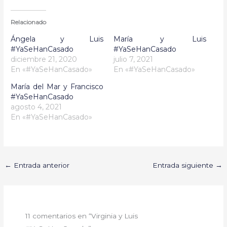
Relacionado
Ángela y Luis
María y Luis
#YaSeHanCasado
#YaSeHanCasado
diciembre 21, 2020
julio 7, 2021
En «#YaSeHanCasado»
En «#YaSeHanCasado»
María del Mar y Francisco
#YaSeHanCasado
agosto 4, 2021
En «#YaSeHanCasado»
←
Entrada anterior
Entrada siguiente
→
11 comentarios en “Virginia y Luis