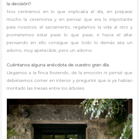
la decisión?
Nos centramos en lo que implicaba el día, en preparar
mucho la ceremonia y en pensar que era lo importante
para nosotros: el sacramento, regalamos la vida al otro y
prometemos estar pase lo que pase, ir hacia el altar
pensando en ello consigue que todo lo demás sea un
adorno, muy apetecible, pero un adorno.
Cuéntanos alguna anécdota de vuestro gran día:
Llegamos a la finca lloviendo, de la emoción ni pensé que
debiésemos comer en interior y pregunté que si ya habían
montado las mesas entre los árboles.