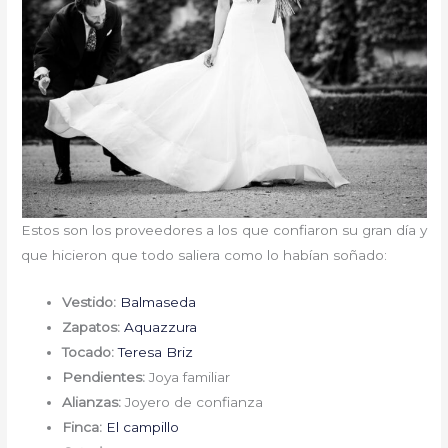
Estos son los proveedores a los que confiaron su gran día y
que hicieron que todo saliera como lo habían soñado:
Vestido:
Balmaseda
Zapatos:
Aquazzura
Tocado:
Teresa Briz
Pendientes:
Joya familiar
Alianzas:
Joyero de confianza
Finca:
El campillo