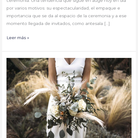
ceremonia. Una tendencia que sigue en auge hoy en día
por varios motivos: su espectacularidad, el empaque e
importancia que se da al espacio de la ceremonia y a ese
momento llegada de invitados, como antesala […]
Leer más »
SOS
¿Cómo
elegir
mi
ramo
de
novia?