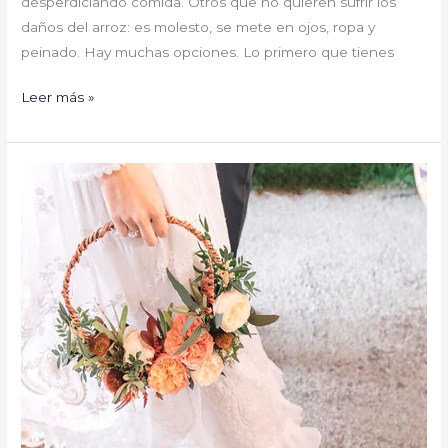
desperdiciando comida. Otros que no quieren sufrir los
daños del arroz: es molesto, se mete en ojos, ropa y
peinado. Hay muchas opciones. Lo primero que tienes
Leer más »
Tendencias
ramos
de
novia
para
bodas
del
Covid