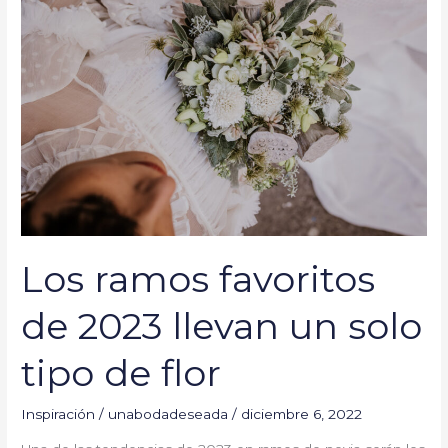
ramos
favoritos
de
2023
llevan
un
solo
tipo
de
flor
Los ramos favoritos
de 2023 llevan un solo
tipo de flor
Inspiración
/
unabodadeseada
/
diciembre 6, 2022