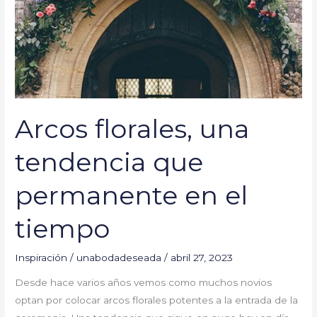
permanente
en
el
tiempo
Arcos florales, una
tendencia que
permanente en el
tiempo
Inspiración
/
unabodadeseada
/
abril 27, 2023
Desde hace varios años vemos como muchos novios
optan por colocar arcos florales potentes a la entrada de la