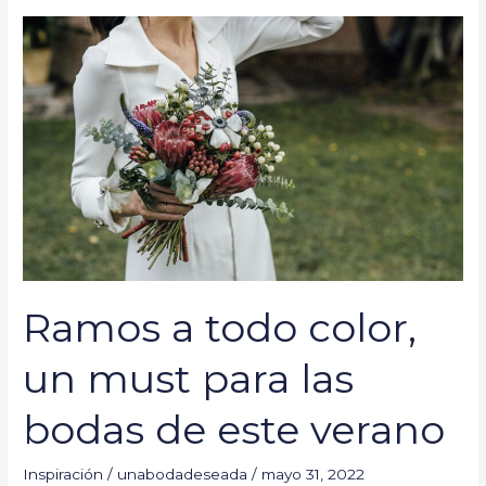
Ramos
a
todo
color,
un
must
para
las
bodas
de
este
Ramos a todo color,
verano
un must para las
bodas de este verano
Inspiración
/
unabodadeseada
/
mayo 31, 2022