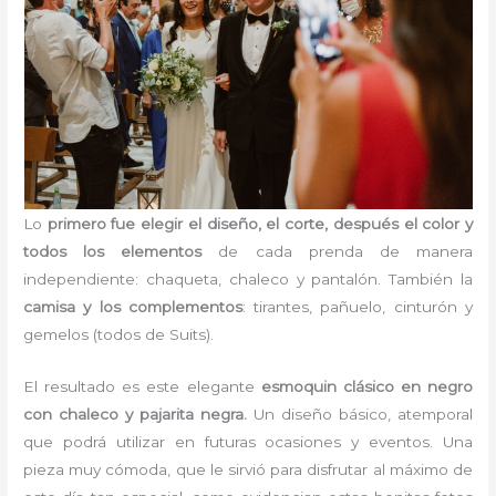
Lo
primero fue elegir el diseño, el corte, después el color y
todos los elementos
de cada prenda de manera
independiente: chaqueta, chaleco y pantalón. También la
camisa y los complementos
: tirantes, pañuelo, cinturón y
gemelos (todos de Suits).
El resultado es este elegante
esmoquin clásico en negro
con chaleco y pajarita negra.
Un diseño básico, atemporal
que podrá utilizar en futuras ocasiones y eventos. Una
pieza muy cómoda, que le sirvió para disfrutar al máximo de