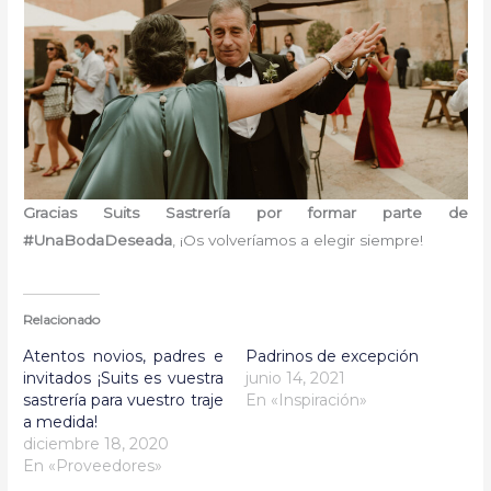
Gracias Suits Sastrería por formar parte de
#UnaBodaDeseada
, ¡Os volveríamos a elegir siempre!
Relacionado
Atentos novios, padres e
Padrinos de excepción
invitados ¡Suits es vuestra
junio 14, 2021
sastrería para vuestro traje
En «Inspiración»
a medida!
diciembre 18, 2020
En «Proveedores»