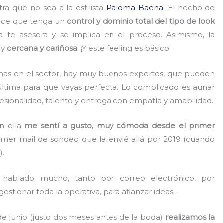
a que no sea a la estilista
Paloma Baena
. El hecho de
hace que tenga un
control y dominio total del tipo de look
la te asesora y se implica en el proceso. Asimismo, la
uy
cercana y cariñosa
. ¡Y este feeling es básico!
as en el sector, hay muy buenos expertos, que pueden
última para que vayas perfecta. Lo complicado es aunar
fesionalidad, talento y entrega con empatía y amabilidad.
n ella
me sentí a gusto, muy cómoda desde el primer
mer mail de sondeo que la envié allá por 2019 (cuando
).
hablado mucho, tanto por correo electrónico, por
estionar toda la operativa, para afianzar ideas…
e junio (justo dos meses antes de la boda)
realizamos la