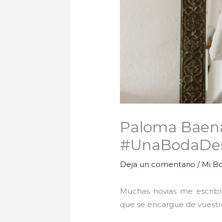
Paloma Baena,
#UnaBodaDe
Deja un comentario
/
Mi B
Muchas novias me escrib
que se encargue de vuestro