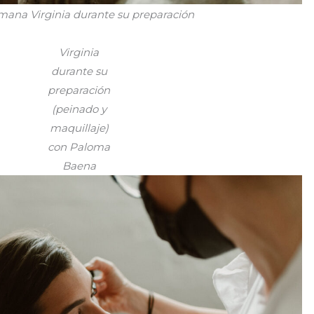
mana Virginia durante su preparación
Virginia
durante su
preparación
(peinado y
maquillaje)
con Paloma
Baena