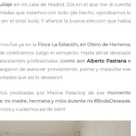
illaje
en mi casa de Madrid. Día en el que me di cuenta
etradas que estamos con todo (de hecho, opinábamos lo
r el total look). Y afiancé la buena elección que había
imos fue ya en la
Finca La Estación, en Otero de Herreros
,
e celebramos luego el almuerzo. Hasta allí se desplazó
excelentes profesionales (
como son
Alberto Pastrana
e
rgaron de asesorar previamente, peinar y maquillar ese
nvitadas que así lo desearon.
tos (realizadas por Marina Palacios) de ese
momento
de mi madre, hermana y míos durante mi #BodaDeseada
.
rnos y cuidarnos así de bien!