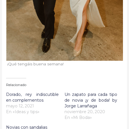
¡Qué tengáis buena semana!
Relacionado
Dorado, rey indiscutible
Un zapato para cada tipo
en complementos
de novia ¡y de boda! by
mayo 12, 2021
Jorge Larrañaga
En «Ideas y tips»
noviembre 20, 2020
En «Mi Boda»
Novias con sandalias