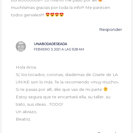
bonitoooooos!!!! Lo mismo me paso por allí
…
muchísimas gracias por toda la info!!! Me parecen
todos geniales!!!!
Responder
UNABODADESEADA
FEBRERO 3, 2021 A LAS 9:28 AM
Hola Aroa.
Sí, los tocados, coronas, diademas de Gisele de LA
UNIKE son lo más. Te la recomiendo «muy mucho».
Si te pasas por allí, dile que vas de mi parte
Estoy segura que te encantará ella, su taller, su
trato, sus ideas….TODO!
Un abrazo,
Beatriz.