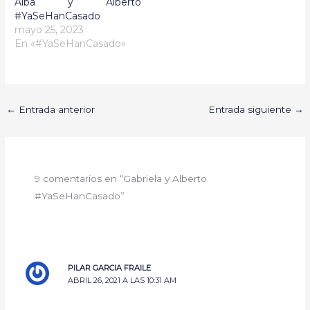
Alba y Alberto
#YaSeHanCasado
mayo 25, 2023
En «#YaSeHanCasado»
←
Entrada anterior
Entrada siguiente
→
9 comentarios en “Gabriela y Alberto
#YaSeHanCasado”
PILAR GARCIA FRAILE
ABRIL 26, 2021 A LAS 10:31 AM