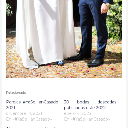
Relacionado
Parejas #YaSeHanCasado
30 bodas deseadas
2021
publicadas este 2022
diciembre 17, 2021
enero 4, 2023
En «#YaSeHanCasado»
En «#YaSeHanCasado»