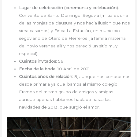
Lugar de celebración (ceremonia y celebración):
Convento de Santo Domingo, Segovia (mi tia es una
de las monjas de clausura y nos hacia ilusion que nos
viera casarnos) y Finca La Estación, en municipio
segoviano de Otero de Herreros (la familia materna
del novio veranea allí y nos pareció un sitio muy
especial).
Cuántos invitados:
56
Fecha de la boda:
10 Abril de 2021
Cuántos años de relación:
8, aunque nos conocemos
desde primaria ya que íbamos al mismo colegio.
Éramos del mismo grupo de amigos y amigas
aunque apenas habíamos hablado hasta las
navidades de 2013, que surgió el amor.