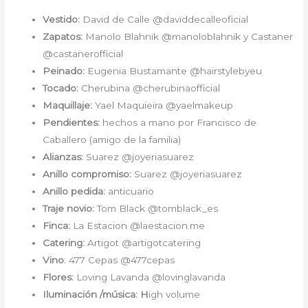
Vestido:
David de Calle @daviddecalleoficial
Zapatos:
Manolo Blahnik @manoloblahnik y Castaner
@castanerofficial
Peinado:
Eugenia Bustamante @hairstylebyeu
Tocado:
Cherubina @cherubinaofficial
Maquillaje:
Yael Maquieira @yaelmakeup
Pendientes:
hechos a mano por Francisco de
Caballero (amigo de la familia)
Alianzas:
Suarez @joyeriasuarez
Anillo compromiso:
Suarez @joyeriasuarez
Anillo pedida:
anticuario
Traje novio:
Tom Black @tomblack_es
Finca:
La Estacion @laestacion.me
Catering:
Artigot @artigotcatering
Vino
: 477 Cepas @477cepas
Flores:
Loving Lavanda @lovinglavanda
Iluminación /música: H
igh volume