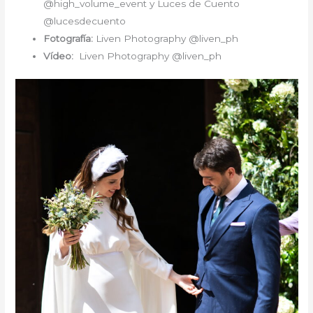
@high_volume_event y Luces de Cuento
@lucesdecuento
Fotografía:
Liven Photography @liven_ph
Vídeo:
Liven Photography @liven_ph