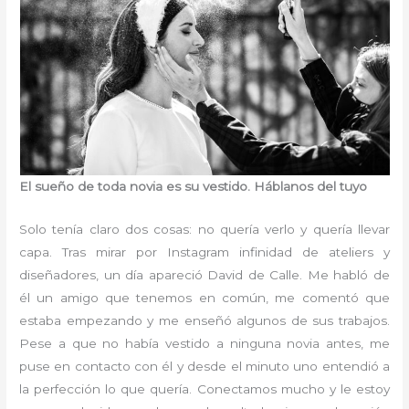
El sueño de toda novia es su vestido. Háblanos del tuyo
Solo tenía claro dos cosas: no quería verlo y quería llevar
capa. Tras mirar por Instagram infinidad de ateliers y
diseñadores, un día apareció David de Calle. Me habló de
él un amigo que tenemos en común, me comentó que
estaba empezando y me enseñó algunos de sus trabajos.
Pese a que no había vestido a ninguna novia antes, me
puse en contacto con él y desde el minuto uno entendió a
la perfección lo que quería. Conectamos mucho y le estoy