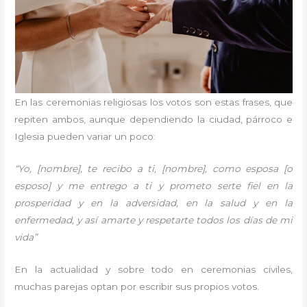
En las ceremonias religiosas los votos son estas frases, que
repiten ambos, aunque dependiendo la ciudad, párroco e
Iglesia pueden variar un poco:
“Yo, [nombre], te recibo a ti, [nombre], como esposa [o
esposo] y me entrego a ti y prometo serte fiel en la
prosperidad y en la adversidad, en la salud y en la
enfermedad, y así amarte y respetarte todos los días de mi
vida”
En la actualidad y sobre todo en ceremonias civiles,
muchas parejas optan por escribir sus propios votos.