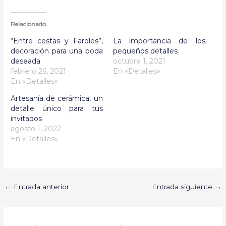
Relacionado
“Entre cestas y Faroles”,
La importancia de los
decoración para una boda
pequeños detalles
deseada
octubre 1, 2021
febrero 26, 2021
En «Detalles»
En «Detalles»
Artesanía de cerámica, un
detalle único para tus
invitados
agosto 1, 2022
En «Detalles»
←
Entrada anterior
Entrada siguiente
→