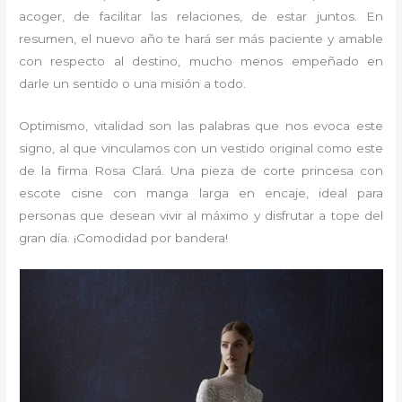
acoger, de facilitar las relaciones, de estar juntos. En
resumen, el nuevo año te hará ser más paciente y amable
con respecto al destino, mucho menos empeñado en
darle un sentido o una misión a todo.
Optimismo, vitalidad son las palabras que nos evoca este
signo, al que vinculamos con un vestido original como este
de la firma Rosa Clará. Una pieza de corte princesa con
escote cisne con manga larga en encaje, ideal para
personas que desean vivir al máximo y disfrutar a tope del
gran día. ¡Comodidad por bandera!