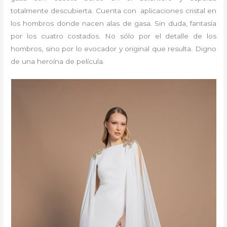
totalmente descubierta. Cuenta con aplicaciones cristal en
los hombros donde nacen alas de gasa. Sin duda, fantasía
por los cuatro costados. No sólo por el detalle de los
hombros, sino por lo evocador y original que resulta. Digno
de una heroína de película.