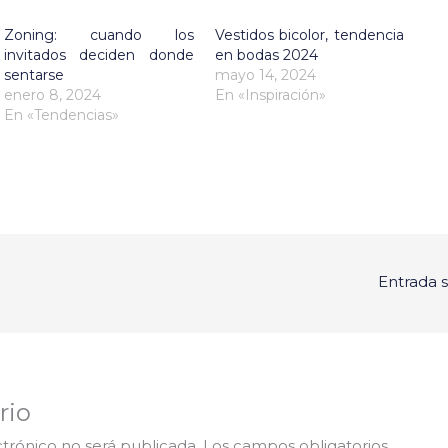
Zoning: cuando los
Vestidos bicolor, tendencia
invitados deciden donde
en bodas 2024
sentarse
mayo 14, 2024
enero 8, 2024
En «Inspiración»
En «Tendencias»
Entrada 
rio
ctrónico no será publicada.
Los campos obligatorios