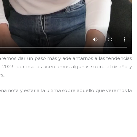
emos dar un paso más y adelantarnos a las tendencias
2023, por eso os acercamos algunas sobre el diseño y
es…
a nota y estar a la última sobre aquello que veremos la