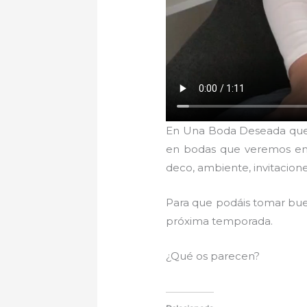
En Una Boda Deseada quer
en bodas que veremos en 
deco, ambiente, invitacion
Para que podáis tomar buen
próxima temporada.
¿Qué os parecen?