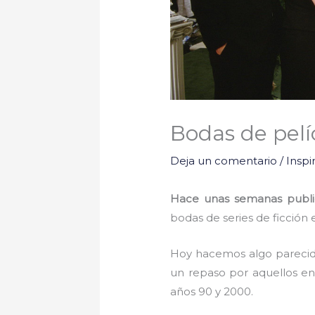
Bodas de pel
Deja un comentario
/
Inspi
Hace unas semanas publ
bodas de series de ficción 
Hoy hacemos algo pareci
un repaso por aquellos en
años 90 y 2000.