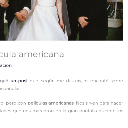
ícula americana
ración
iqué
un post
que, según me dijisteis, os encantó sobre
españolas.
do, pero con
películas americanas
. Nos sirven para hacer
laces que nos marcaron en la gran pantalla durante los