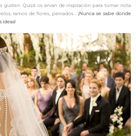
gusten. Quizá os sirvan de inspiración para tomar nota
 velos, ramos de flores, peinados…
¡Nunca se sabe donde
 ideas!