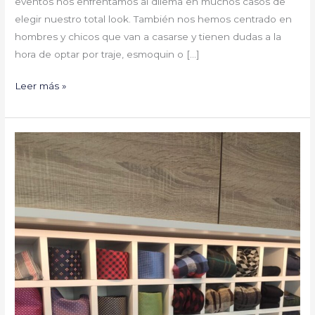
eventos nos enfrentamos al dilema en muchos casos de
elegir nuestro total look. También nos hemos centrado en
hombres y chicos que van a casarse y tienen dudas a la
hora de optar por traje, esmoquin o […]
Leer más »
¡Hoy
toma
la
palabra:
la
sastrería
Suits!