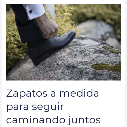
Zapatos
a
medida
para
seguir
caminando
juntos
este
2021
by
Jorge
Larrañaga
Zapatos a medida
para seguir
caminando juntos