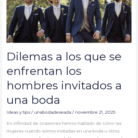
enfrentan
los
hombres
invitados
a
una
boda
Dilemas a los que se
enfrentan los
hombres invitados a
una boda
Ideas y tips
/
unabodadeseada
/
noviembre 21, 2025
En infinidad de ocasiones hemos hablado de cómo las
mujeres cuando somos invitadas en una boda u otros