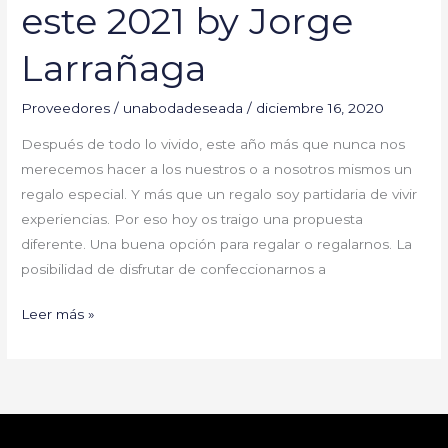
este 2021 by Jorge
Larrañaga
Proveedores
/
unabodadeseada
/
diciembre 16, 2020
Después de todo lo vivido, este año más que nunca nos
merecemos hacer a los nuestros o a nosotros mismos un
regalo especial. Y más que un regalo soy partidaria de vivir
experiencias. Por eso hoy os traigo una propuesta
diferente. Una buena opción para regalar o regalarnos. La
posibilidad de disfrutar de confeccionarnos a
Leer más »