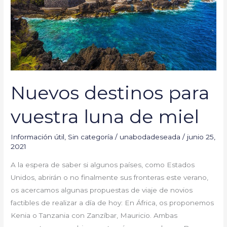
de
miel
Nuevos destinos para
vuestra luna de miel
Información útil
,
Sin categoría
/
unabodadeseada
/
junio 25,
2021
A la espera de saber si algunos países, como Estados
Unidos, abrirán o no finalmente sus fronteras este verano,
os acercamos algunas propuestas de viaje de novios
factibles de realizar a día de hoy: En África, os proponemos
Kenia o Tanzania con Zanzíbar, Mauricio. Ambas