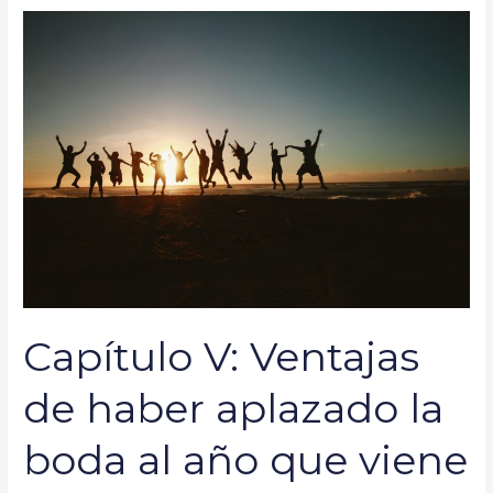
Capítulo
V:
Ventajas
de
haber
aplazado
la
boda
al
año
que
viene
Capítulo V: Ventajas
de haber aplazado la
boda al año que viene