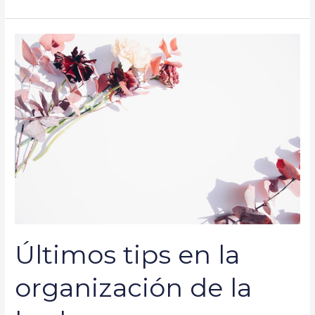
Últimos
tips
en
la
organización
de
la
boda
Últimos tips en la
organización de la