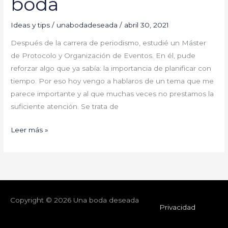
boda
Ideas y tips
/
unabodadeseada
/
abril 30, 2021
Después de la carrera de periodismo, estudié un Máster
de Protocolo y Organización de Eventos. En él, pude
reforzar algo que ya sabía: la importancia de planificar con
tiempo. Por eso hoy vengo a hablaros de un tema que me
parece importante y al que muchas veces no prestamos la
suficiente atención. Se trata de
Leer más »
Copyright © 2026
Una boda deseada
Privacidad