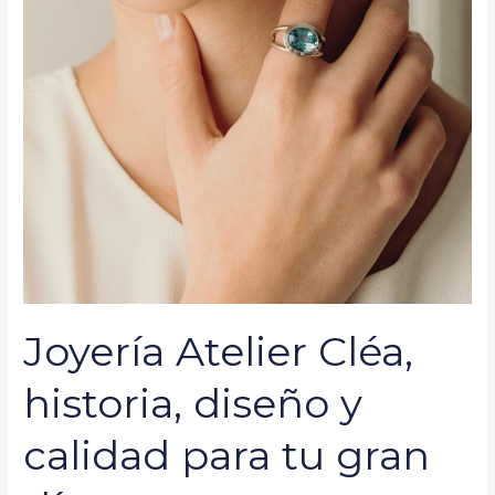
y
calidad
para
tu
gran
día
Joyería Atelier Cléa,
historia, diseño y
calidad para tu gran