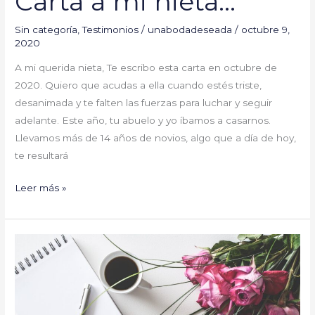
Carta a mi nieta…
Sin categoría
,
Testimonios
/
unabodadeseada
/
octubre 9,
2020
A mi querida nieta, Te escribo esta carta en octubre de
2020. Quiero que acudas a ella cuando estés triste,
desanimada y te falten las fuerzas para luchar y seguir
adelante. Este año, tu abuelo y yo íbamos a casarnos.
Llevamos más de 14 años de novios, algo que a día de hoy,
te resultará
Leer más »
CAPÍTULO
II:
Esta
es
mi