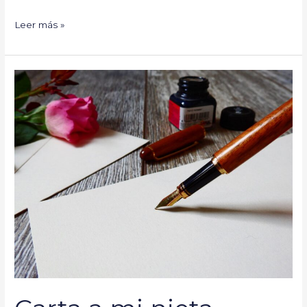
Leer más »
Carta
a
mi
nieta…