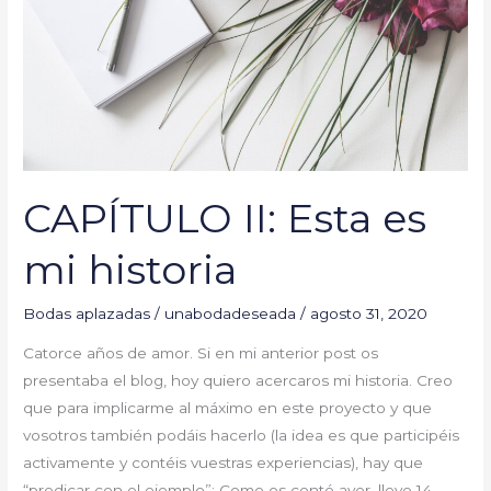
historia
CAPÍTULO II: Esta es
mi historia
Bodas aplazadas
/
unabodadeseada
/
agosto 31, 2020
Catorce años de amor. Si en mi anterior post os
presentaba el blog, hoy quiero acercaros mi historia. Creo
que para implicarme al máximo en este proyecto y que
vosotros también podáis hacerlo (la idea es que participéis
activamente y contéis vuestras experiencias), hay que
“predicar con el ejemplo”: Como os conté ayer, llevo 14