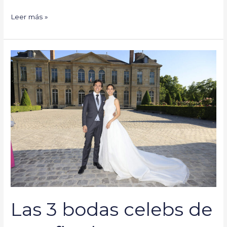
Leer más »
Las
3
bodas
celebs
de
este
fin
de
semana
Las 3 bodas celebs de