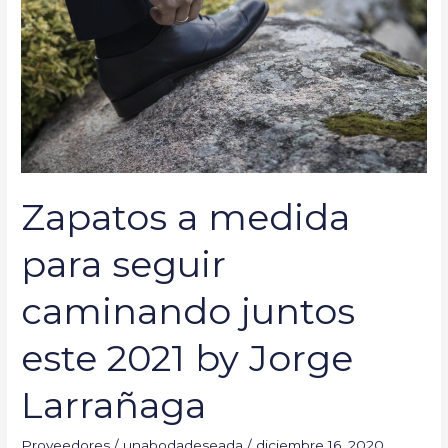
seguir
caminando
juntos
este
2021
by
Jorge
Larrañaga
Zapatos a medida
para seguir
caminando juntos
este 2021 by Jorge
Larrañaga
Proveedores
/
unabodadeseada
/
diciembre 16, 2020