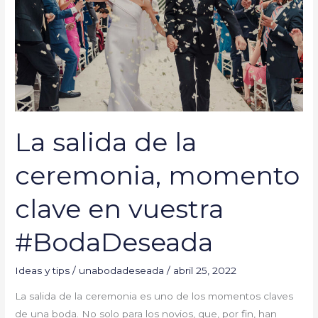
momento
clave
en
vuestra
#BodaDeseada
La salida de la
ceremonia, momento
clave en vuestra
#BodaDeseada
Ideas y tips
/
unabodadeseada
/
abril 25, 2022
La salida de la ceremonia es uno de los momentos claves
de una boda. No solo para los novios, que, por fin, han