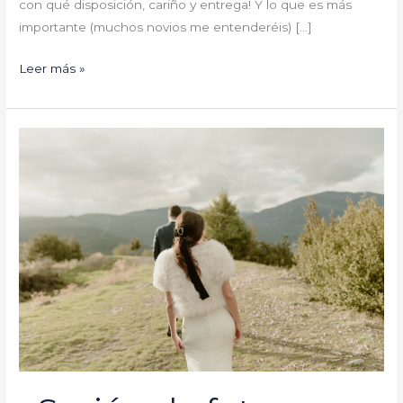
con qué disposición, cariño y entrega! Y lo que es más
importante (muchos novios me entenderéis) […]
Leer más »
¿Sesión
de
fotos
pre
o
post
boda?