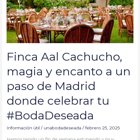
encanto
a
un
paso
de
Madrid
donde
Finca Aal Cachucho,
celebrar
tu
magia y encanto a un
#BodaDeseada
paso de Madrid
donde celebrar tu
#BodaDeseada
Información útil
/
unabodadeseada
/
febrero 25, 2025
Hemos tenido un fin de semana estupendo y muy