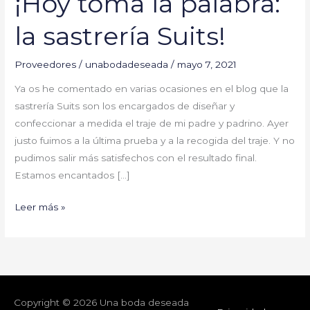
¡Hoy toma la palabra:
la sastrería Suits!
Proveedores
/
unabodadeseada
/
mayo 7, 2021
Ya os he comentado en varias ocasiones en el blog que la
sastrería Suits son los encargados de diseñar y
confeccionar a medida el traje de mi padre y padrino. Ayer
justo fuimos a la última prueba y a la recogida del traje. Y no
pudimos salir más satisfechos con el resultado final.
Estamos encantados […]
Leer más »
Copyright © 2026
Una boda deseada