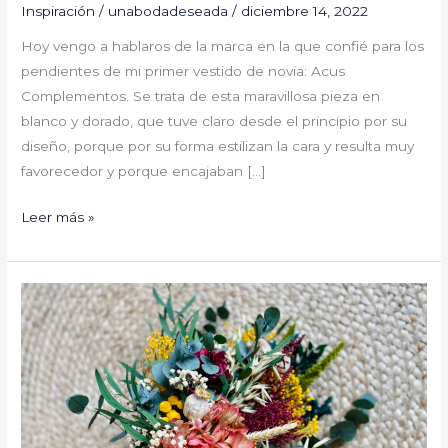
Inspiración
/
unabodadeseada
/
diciembre 14, 2022
Hoy vengo a hablaros de la marca en la que confié para los
pendientes de mi primer vestido de novia: Acus
Complementos. Se trata de esta maravillosa pieza en
blanco y dorado, que tuve claro desde el principio por su
diseño, porque por su forma estilizan la cara y resulta muy
favorecedor y porque encajaban […]
Leer más »
#UnaBodaDeseada
ha
confiado
en
el
talento
de…