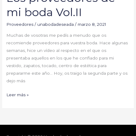
mi boda Vol.II
Proveedores
/
unabodadeseada
/
marzo 8, 2021
Muchas de vosotras me pedís a menudo que os
recomiende proveedores para vuestra boda. Hace algunas
semanas, hice un vídeo al respecto en el que os
presentaba aquellos en los que he confiado para mi
vestido, zapatos, tocado, centro de estética para
prepararme este año… Hoy, os traigo la segunda parte y os
dejo más
Leer más »