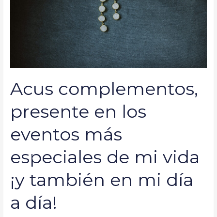
eventos
más
especiales
de
mi
vida
¡y
Acus complementos,
también
en
presente en los
mi
día
eventos más
a
día!
especiales de mi vida
¡y también en mi día
a día!