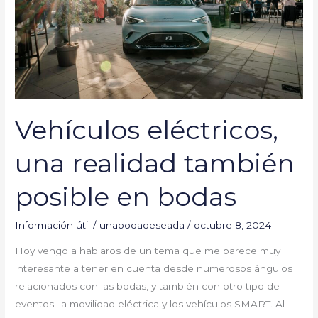
posible
en
bodas
Vehículos eléctricos,
una realidad también
posible en bodas
Información útil
/
unabodadeseada
/
octubre 8, 2024
Hoy vengo a hablaros de un tema que me parece muy
interesante a tener en cuenta desde numerosos ángulos
relacionados con las bodas, y también con otro tipo de
eventos: la movilidad eléctrica y los vehículos SMART. Al