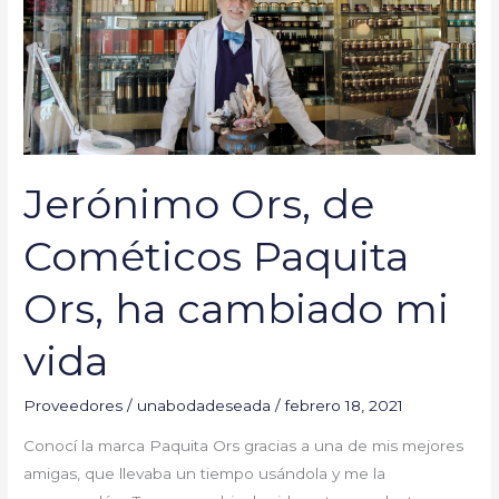
Ors,
ha
cambiado
mi
vida
Jerónimo Ors, de
Cométicos Paquita
Ors, ha cambiado mi
vida
Proveedores
/
unabodadeseada
/
febrero 18, 2021
Conocí la marca Paquita Ors gracias a una de mis mejores
amigas, que llevaba un tiempo usándola y me la