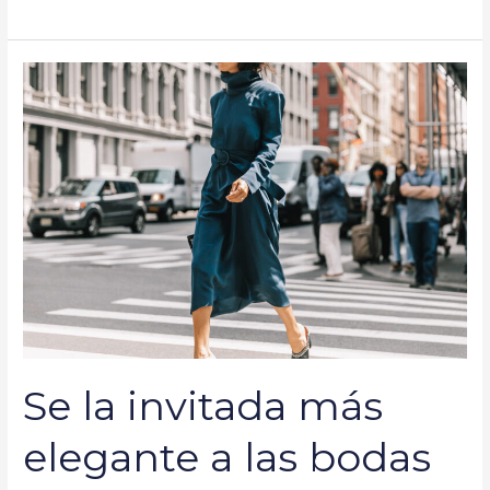
Se
la
invitada
más
elegante
a
las
bodas
de
otoño-
invierno
con
Se la invitada más
vestidos
de
elegante a las bodas
cuello
alto