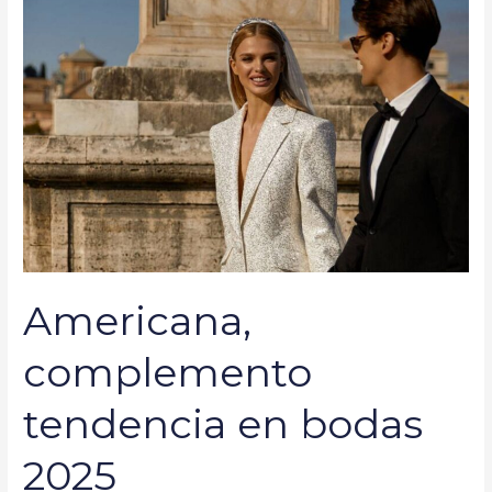
complemento
tendencia
en
bodas
2025
Americana,
complemento
tendencia en bodas
2025