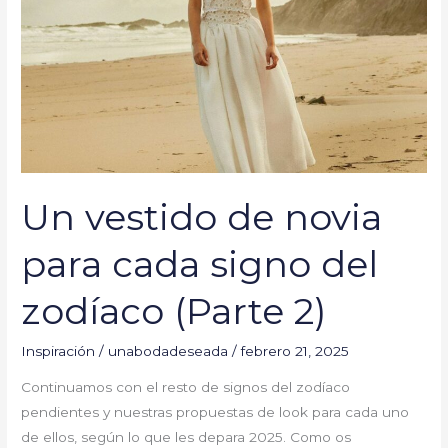
cada
signo
del
zodíaco
(Parte
2)
Un vestido de novia
para cada signo del
zodíaco (Parte 2)
Inspiración
/
unabodadeseada
/
febrero 21, 2025
Continuamos con el resto de signos del zodíaco
pendientes y nuestras propuestas de look para cada uno
de ellos, según lo que les depara 2025. Como os