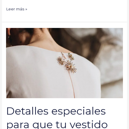
Leer más »
Detalles
especiales
para
que
tu
vestido
de
novia
brille
Detalles especiales
para que tu vestido