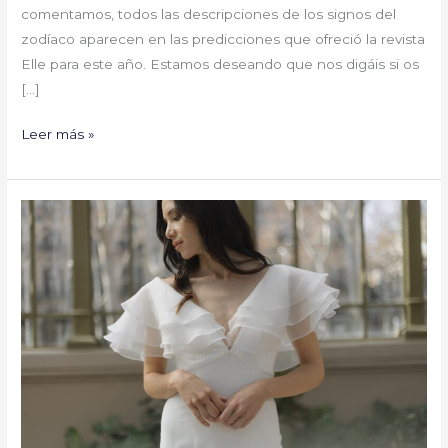
comentamos, todos las descripciones de los signos del
zodíaco aparecen en las predicciones que ofreció la revista
Elle para este año. Estamos deseando que nos digáis si os
[…]
Leer más »
Alba
Moral,
tu
atelier
en
La
Rioja