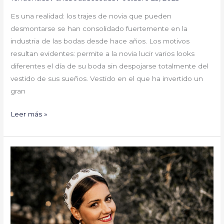
Es una realidad: los trajes de novia que pueden
desmontarse se han consolidado fuertemente en la
industria de las bodas desde hace años. Los motivos
resultan evidentes: permite a la novia lucir varios looks
diferentes el día de su boda sin despojarse totalmente del
vestido de sus sueños. Vestido en el que ha invertido un
gran
Leer más »
Tendencias
en
accesorios
para
las
novias