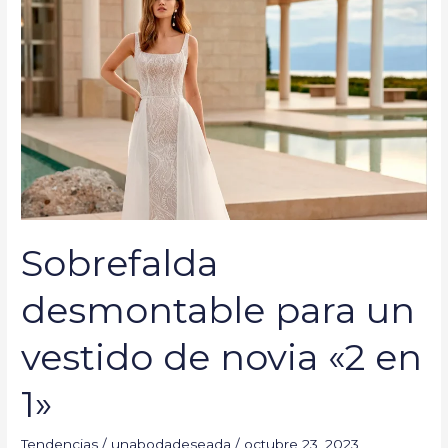
desmontable
para
un
vestido
de
novia
«2
en
1»
Sobrefalda
desmontable para un
vestido de novia «2 en
1»
Tendencias
/
unabodadeseada
/
octubre 23, 2023