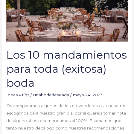
(exitosa)
boda
Los 10 mandamientos
para toda (exitosa)
boda
Ideas y tips
/
unabodadeseada
/
mayo 24, 2023
Os compartimos algunos de los proveedores que nosotros
escogimos para nuestro gran día, por si queréis tomar nota
de alguno. ¡Los recomendamos al 100%! Esperamos que
tanto nuestro decálogo como nuestras recomendaciones